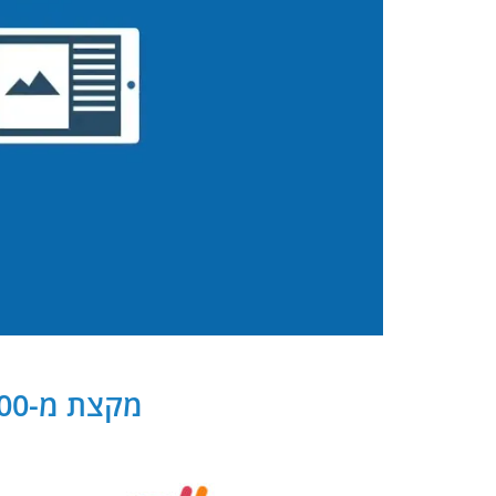
מקצת מ-300 שותפנו העסקיים של PB Digital בישראל ובעולם: