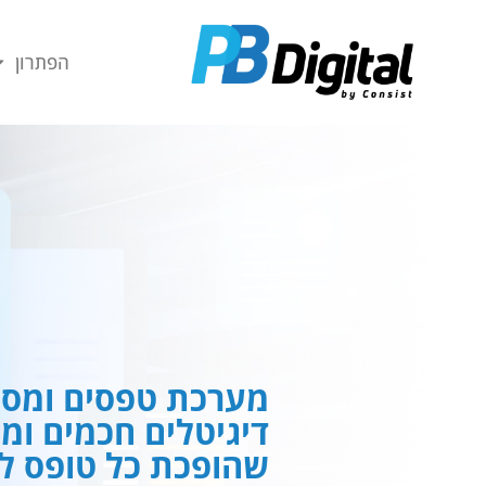
חילתו
ל
הפתרון
ף
ינטרנט,
חץ
נטר
די
עבור
אזור
וכן
רכזי
מערכת טפסים ומסמ
דיגיטלים חכמים ומ
שהופכת כל טופס לח