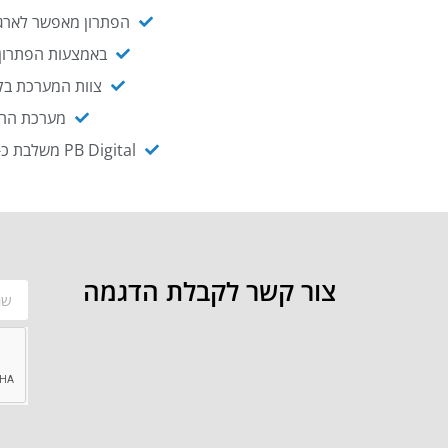
הפתרון מאפשר לארגו
באמצעות הפתרון י
צוות המערכת בקו
מערכת ההנגשה NAGIX, המבוססת על PB Digital, מאפשרת להנגיש מ
PB Digital משלבת כ-OEM את פתרון אינטגרציית ה-API של חברת WSO2 - המאפשר לחבר בקלות בין מערכות ארגוניות
צור קשר לקבלת הדגמה