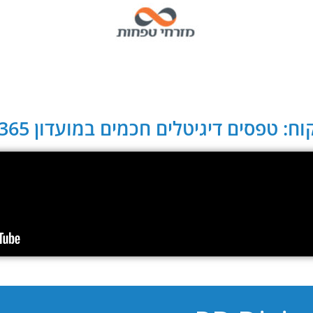
ח: טפסים דיגיטלים חכמים במועדון CLUB 365: