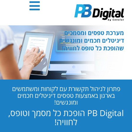
חילתו
ל
ף
ינטרנט,
חץ
מערכת טפסים ומסמכים
נטר
דיגיטלים חכמים ומונגשים
די
שהופכת כל טופס לחוויה!
עבור
אזור
וכן
רכזי
פתרון לניהול תקשורת עם לקוחות ומשתמשים
בארגון באמצעות טפסים דיגיטלים חכמים
ומונגשים!
PB Digital הופכת כל מסמך וטופס,
לחוויה!