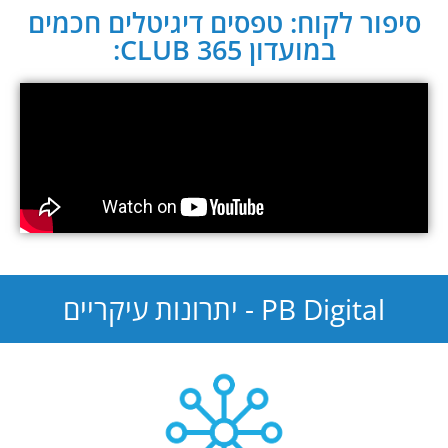
סיפור לקוח: טפסים דיגיטלים חכמים
במועדון CLUB 365:
PB Digital - יתרונות עיקריים