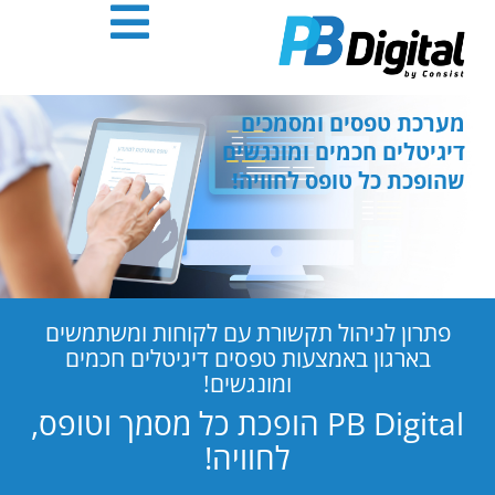
חילתו
ל
ף
ינטרנט,
חץ
מערכת טפסים ומסמכים
נטר
דיגיטלים חכמים ומונגשים
די
שהופכת כל טופס לחוויה!
עבור
אזור
וכן
רכזי
פתרון לניהול תקשורת עם לקוחות ומשתמשים
בארגון באמצעות טפסים דיגיטלים חכמים
ומונגשים!
PB Digital הופכת כל מסמך וטופס,
לחוויה!