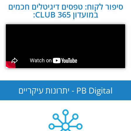
סיפור לקוח: טפסים דיגיטלים חכמים
במועדון CLUB 365:
PB Digital - יתרונות עיקריים