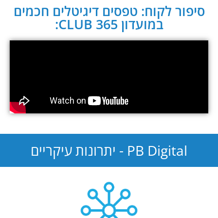
סיפור לקוח: טפסים דיגיטלים חכמים
במועדון CLUB 365:
PB Digital - יתרונות עיקריים