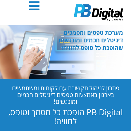
חילתו
ל
ף
ינטרנט,
חץ
מערכת טפסים ומסמכים
נטר
דיגיטלים חכמים ומונגשים
די
שהופכת כל טופס לחוויה!
עבור
אזור
וכן
רכזי
פתרון לניהול תקשורת עם לקוחות ומשתמשים
בארגון באמצעות טפסים דיגיטלים חכמים
ומונגשים!
PB Digital הופכת כל מסמך וטופס,
לחוויה!