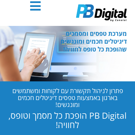
חילתו
ל
ף
ינטרנט,
חץ
מערכת טפסים ומסמכים
נטר
דיגיטלים חכמים ומונגשים
די
שהופכת כל טופס לחוויה!
עבור
אזור
וכן
רכזי
פתרון לניהול תקשורת עם לקוחות ומשתמשים
בארגון באמצעות טפסים דיגיטלים חכמים
ומונגשים!
PB Digital הופכת כל מסמך וטופס,
לחוויה!