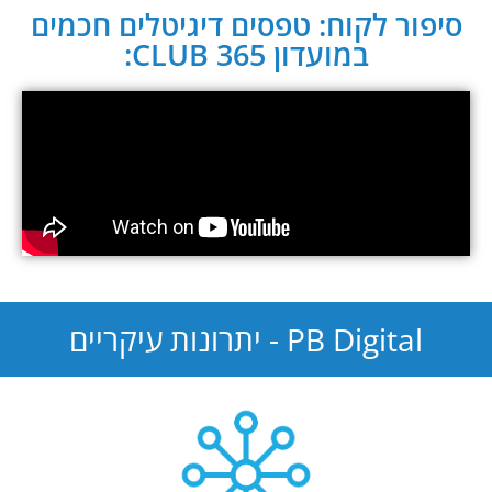
סיפור לקוח: טפסים דיגיטלים חכמים
במועדון CLUB 365:
PB Digital - יתרונות עיקריים