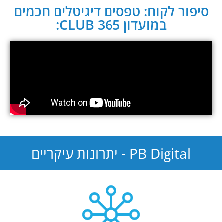
סיפור לקוח: טפסים דיגיטלים חכמים
במועדון CLUB 365:
PB Digital - יתרונות עיקריים