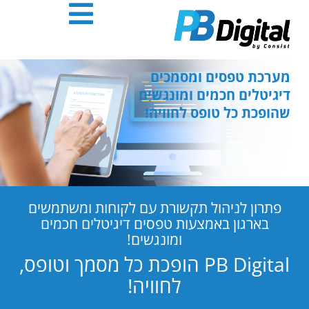
חילתו
ל
ף
ינטרנט,
חץ
מערכת טפסים ומסמכים
נטר
דיגיטלים חכמים ומונגשים
די
שהופכת כל טופס לחוויה!
עבור
אזור
וכן
רכזי
פתרון לניהול תקשורת עם לקוחות ומשתמשים
בארגון באמצעות טפסים דיגיטלים חכמים
ומונגשים!
PB Digital הופכת כל מסמך וטופס,
לחוויה!