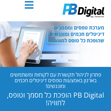
חילתו
ל
ף
ינטרנט,
חץ
מערכת טפסים ומסמכים
נטר
דיגיטלים חכמים ומונגשים
די
שהופכת כל טופס לחוויה!
עבור
אזור
וכן
רכזי
פתרון לניהול תקשורת עם לקוחות ומשתמשים
בארגון באמצעות טפסים דיגיטלים חכמים
ומונגשים!
PB Digital הופכת כל מסמך וטופס,
לחוויה!