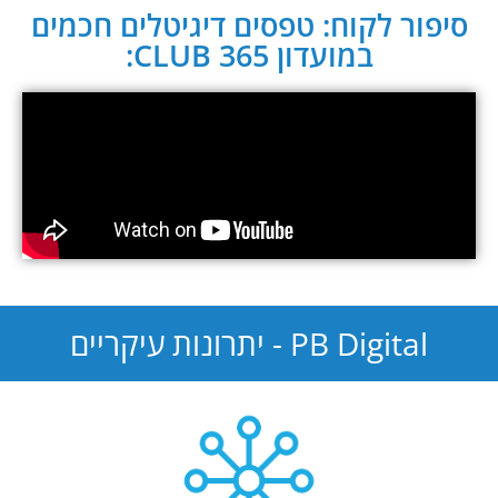
סיפור לקוח: טפסים דיגיטלים חכמים
במועדון CLUB 365:
PB Digital - יתרונות עיקריים