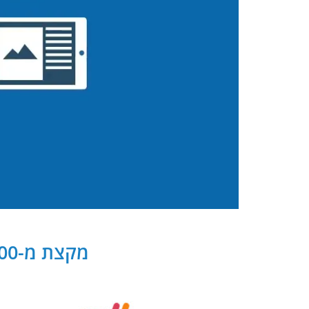
מקצת מ-300 שותפנו העסקיים של PB Digital בישראל ובעולם: