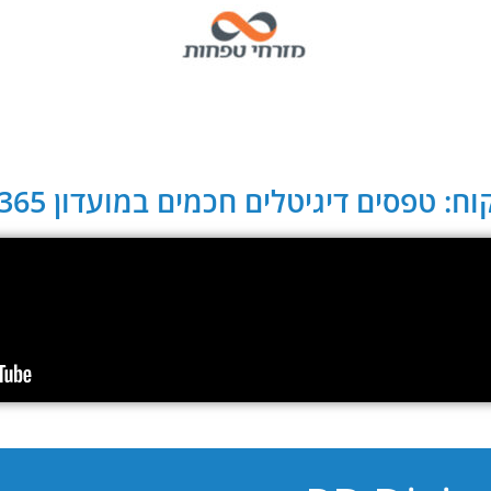
ח: טפסים דיגיטלים חכמים במועדון CLUB 365: