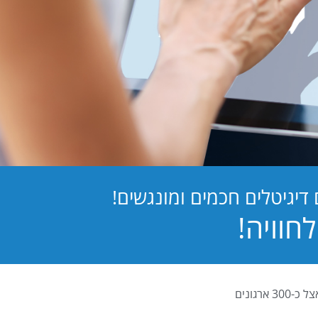
יגיטלים חכמים ומונגשים!
PB Digital (PrintBOS Digital) הינה המערכת לטפסים דיגיטלים המובילה בישראל ומותקנת אצל כ-300 ארגונים