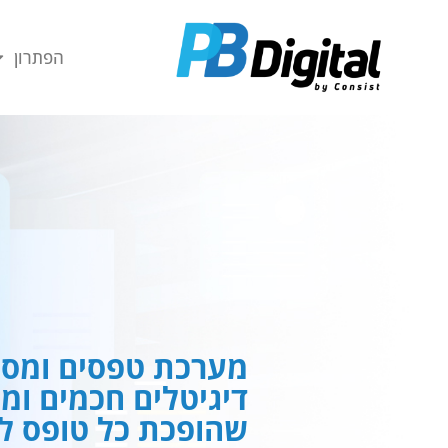
חילתו
ל
הפתרון
ף
ינטרנט,
חץ
נטר
די
עבור
אזור
וכן
רכזי
מערכת טפסים ומסמ
דיגיטלים חכמים ומ
שהופכת כל טופס לח