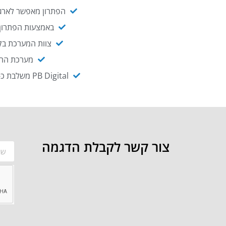
הפתרון מאפשר לארגו
באמצעות הפתרון י
צוות המערכת בקו
מערכת ההנגשה NAGIX, המבוססת על PB Digital, מאפשרת להנגיש מ
PB Digital משלבת כ-OEM את פתרון אינטגרציית ה-API של חברת WSO2 - המאפשר לחבר בקלות בין מערכות ארגוניות
צור קשר לקבלת הדגמה