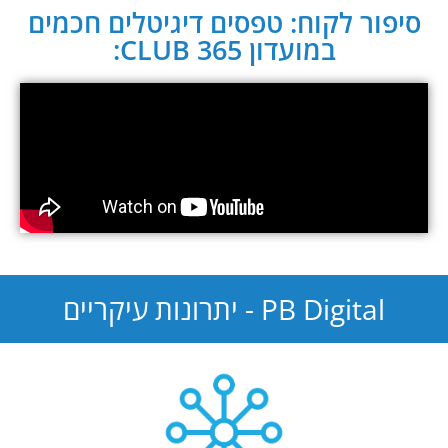
סיפור לקוח: טפסים דיגיטלים חכמים
במועדון CLUB 365:
PB Digital - יתרונות עיקריים