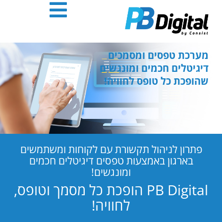
חילתו
ל
ף
ינטרנט,
חץ
מערכת טפסים ומסמכים
נטר
דיגיטלים חכמים ומונגשים
די
שהופכת כל טופס לחוויה!
עבור
אזור
וכן
רכזי
פתרון לניהול תקשורת עם לקוחות ומשתמשים
בארגון באמצעות טפסים דיגיטלים חכמים
ומונגשים!
PB Digital הופכת כל מסמך וטופס,
לחוויה!