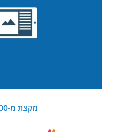
מקצת מ-300 שותפנו העסקיים של PB Digital בישראל ובעולם: