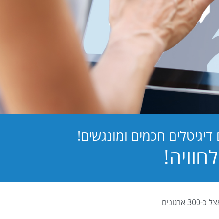
יגיטלים חכמים ומונגשים!
PB Digital (PrintBOS Digital) הינה המערכת לטפסים דיגיטלים המובילה בישראל ומותקנת אצל כ-300 ארגונים