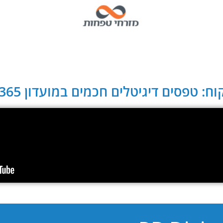
ח: טפסים דיגיטלים חכמים במועדון CLUB 365: