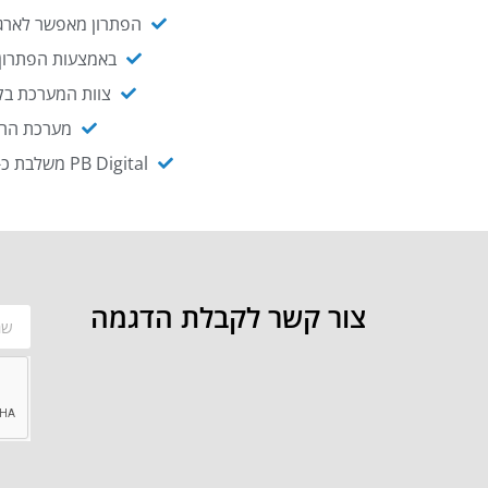
הפתרון מאפשר לארגו
באמצעות הפתרון י
צוות המערכת בקו
מערכת ההנגשה NAGIX, המבוססת על PB Digital, מאפשרת להנגיש מ
PB Digital משלבת כ-OEM את פתרון אינטגרציית ה-API של חברת WSO2 - המאפשר לחבר בקלות בין מערכות ארגוניות
צור קשר לקבלת הדגמה