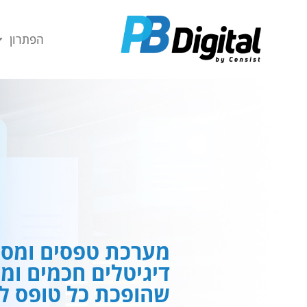
חילתו
ל
הפתרון
ף
ינטרנט,
חץ
נטר
די
עבור
אזור
וכן
רכזי
מערכת טפסים ומסמ
דיגיטלים חכמים ומ
שהופכת כל טופס לח