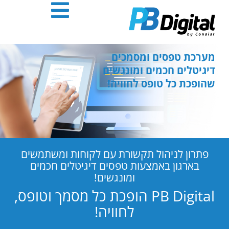
חילתו
ל
ף
ינטרנט,
חץ
מערכת טפסים ומסמכים
נטר
דיגיטלים חכמים ומונגשים
די
שהופכת כל טופס לחוויה!
עבור
אזור
וכן
רכזי
פתרון לניהול תקשורת עם לקוחות ומשתמשים
בארגון באמצעות טפסים דיגיטלים חכמים
ומונגשים!
PB Digital הופכת כל מסמך וטופס,
לחוויה!