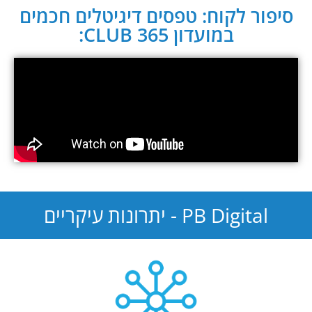
סיפור לקוח: טפסים דיגיטלים חכמים
במועדון CLUB 365:
PB Digital - יתרונות עיקריים