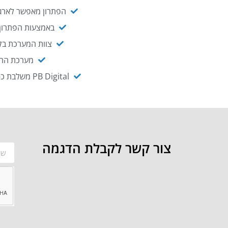
הפתרון מאפשר לארגו
באמצעות הפתרון י
צוות המערכת בקו
מערכת ההנגשה NAGIX, המבוססת על PB Digital, מאפשרת להנגיש מ
PB Digital משלבת כ-OEM את פתרון אינטגרציית ה-API של חברת WSO2 - המאפשר לחבר בקלות בין מערכות ארגוניות
צור קשר לקבלת הדגמה