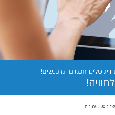
יגיטלים חכמים ומונגשים!
PB Digital (PrintBOS Digital) הינה המערכת לטפסים דיגיטלים המובילה בישראל ומותקנת אצל כ-300 ארגונים