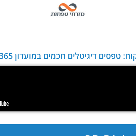
ח: טפסים דיגיטלים חכמים במועדון CLUB 365: