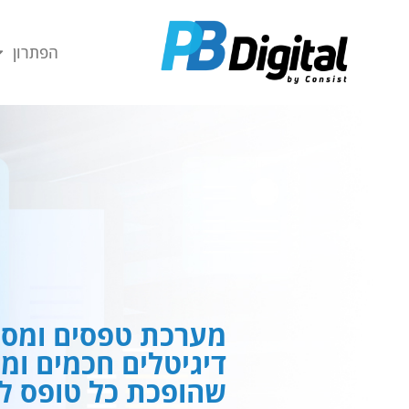
חילתו
ל
הפתרון
ף
ינטרנט,
חץ
נטר
די
עבור
אזור
וכן
רכזי
מערכת טפסים ומסמ
דיגיטלים חכמים ומ
שהופכת כל טופס לח