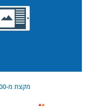
מקצת מ-300 שותפנו העסקיים של PB Digital בישראל ובעולם: