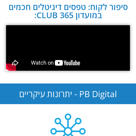
סיפור לקוח: טפסים דיגיטלים חכמים
במועדון CLUB 365:
PB Digital - יתרונות עיקריים