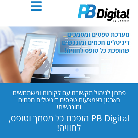
חילתו
ל
ף
ינטרנט,
חץ
מערכת טפסים ומסמכים
נטר
דיגיטלים חכמים ומונגשים
די
שהופכת כל טופס לחוויה!
עבור
אזור
וכן
רכזי
פתרון לניהול תקשורת עם לקוחות ומשתמשים
בארגון באמצעות טפסים דיגיטלים חכמים
ומונגשים!
PB Digital הופכת כל מסמך וטופס,
לחוויה!