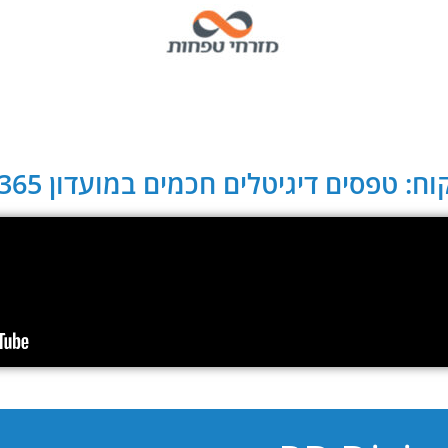
ח: טפסים דיגיטלים חכמים במועדון CLUB 365: