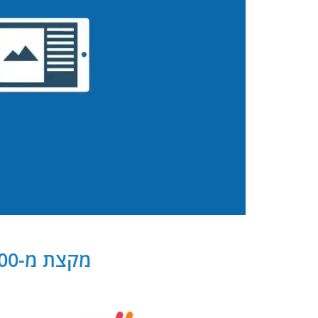
מקצת מ-300 שותפנו העסקיים של PB Digital בישראל ובעולם: