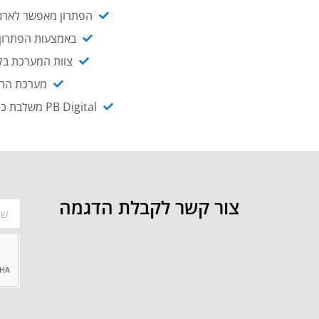
הפתרון מאפשר לארגו
באמצעות הפתרון י
צוות המערכת בקו
מערכת ההנגשה NAGIX, המבוססת על PB Digital, מאפשרת להנגיש מ
PB Digital משלבת כ-OEM את פתרון אינטגרציית ה-API של חברת WSO2 - המאפשר לחבר בקלות בין מערכות ארגוניות
צור קשר לקבלת הדגמה