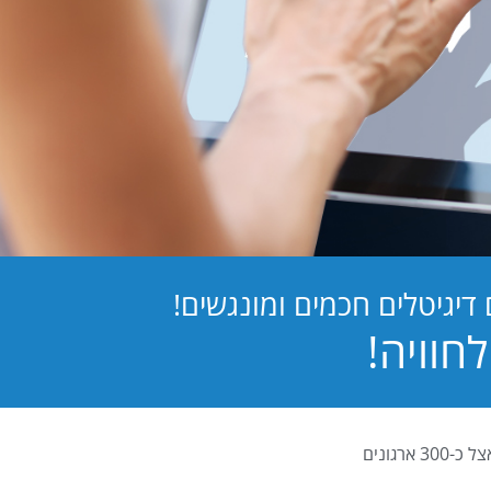
יגיטלים חכמים ומונגשים!
PB Digital (PrintBOS Digital) הינה המערכת לטפסים דיגיטלים המובילה בישראל ומותקנת אצל כ-300 ארגונים