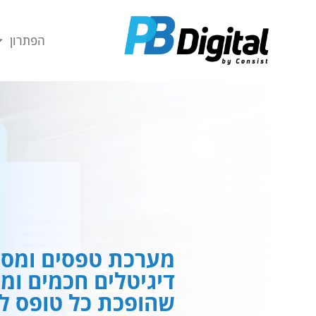
חילתו
ל
הפתרון
ף
ינטרנט,
חץ
נטר
די
עבור
אזור
וכן
רכזי
מערכת טפסים ומסמ
דיגיטלים חכמים ומ
שהופכת כל טופס לח