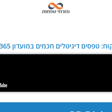
ח: טפסים דיגיטלים חכמים במועדון CLUB 365: