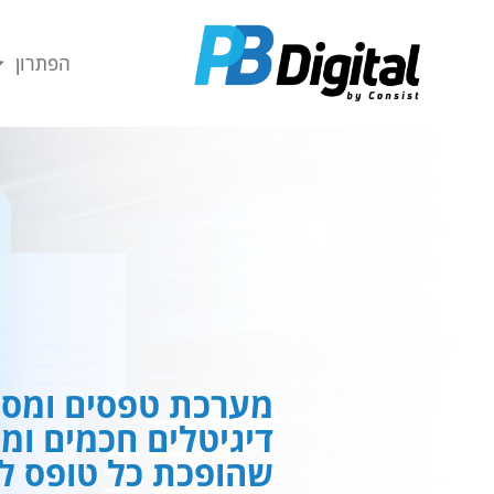
חילתו
ל
הפתרון
ף
ינטרנט,
חץ
נטר
די
עבור
אזור
וכן
רכזי
מערכת טפסים ומסמ
דיגיטלים חכמים ומ
שהופכת כל טופס לח