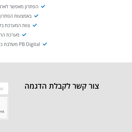
הפתרון מאפשר לארגו
באמצעות הפתרון י
צוות המערכת בקו
מערכת ההנגשה NAGIX, המבוססת על PB Digital, מאפשרת להנגיש מ
PB Digital משלבת כ-OEM את פתרון אינטגרציית ה-API של חברת WSO2 - המאפשר לחבר בקלות בין מערכות ארגוניות
צור קשר לקבלת הדגמה