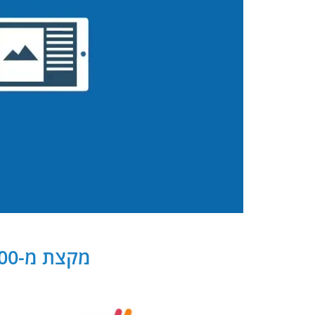
מקצת מ-300 שותפנו העסקיים של PB Digital בישראל ובעולם: