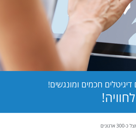
יגיטלים חכמים ומונגשים!
PB Digital (PrintBOS Digital) הינה המערכת לטפסים דיגיטלים המובילה בישראל ומותקנת אצל כ-300 ארגונים