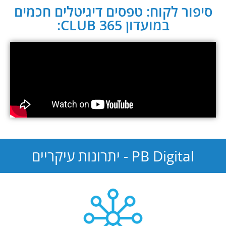
סיפור לקוח: טפסים דיגיטלים חכמים
במועדון CLUB 365:
PB Digital - יתרונות עיקריים