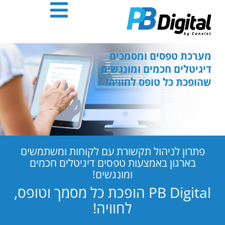
חילתו
ל
ף
ינטרנט,
חץ
מערכת טפסים ומסמכים
נטר
דיגיטלים חכמים ומונגשים
די
שהופכת כל טופס לחוויה!
עבור
אזור
וכן
רכזי
פתרון לניהול תקשורת עם לקוחות ומשתמשים
בארגון באמצעות טפסים דיגיטלים חכמים
ומונגשים!
PB Digital הופכת כל מסמך וטופס,
לחוויה!