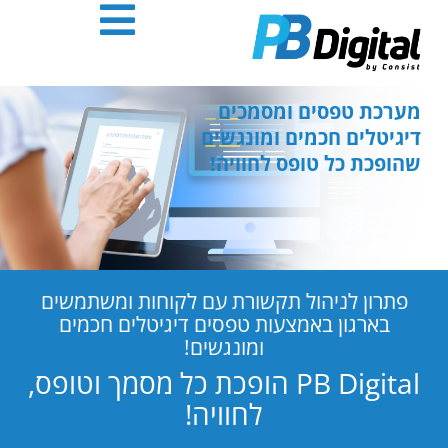
חילתו
ל
ף
ינטרנט,
חץ
מערכת טפסים ומסמכים
נטר
דיגיטלים חכמים ומונגשים
די
שהופכת כל טופס לחוויה!
עבור
אזור
וכן
רכזי
פתרון לניהול תקשורת עם לקוחות ומשתמשים
בארגון באמצעות טפסים דיגיטלים חכמים
ומונגשים!
PB Digital הופכת כל מסמך וטופס,
לחוויה!