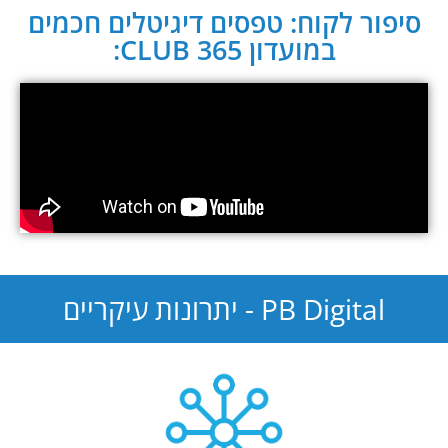
סיפור לקוח: טפסים דיגיטלים חכמים
במועדון CLUB 365:
PB Digital - יתרונות עיקריים