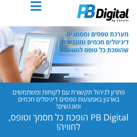
חילתו
ל
ף
ינטרנט,
חץ
מערכת טפסים ומסמכים
נטר
דיגיטלים חכמים ומונגשים
די
שהופכת כל טופס לחוויה!
עבור
אזור
וכן
רכזי
פתרון לניהול תקשורת עם לקוחות ומשתמשים
בארגון באמצעות טפסים דיגיטלים חכמים
ומונגשים!
PB Digital הופכת כל מסמך וטופס,
לחוויה!