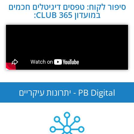
סיפור לקוח: טפסים דיגיטלים חכמים
במועדון CLUB 365:
PB Digital - יתרונות עיקריים