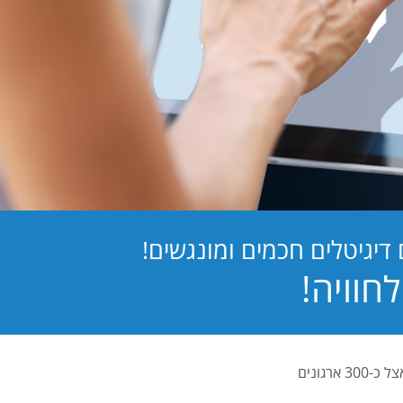
יגיטלים חכמים ומונגשים!
PB Digital (PrintBOS Digital) הינה המערכת לטפסים דיגיטלים המובילה בישראל ומותקנת אצל כ-300 ארגונים