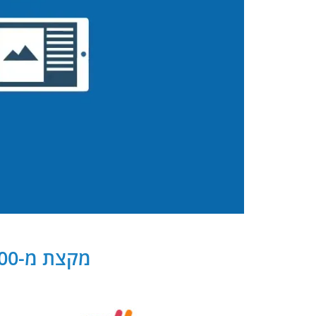
מקצת מ-300 שותפנו העסקיים של PB Digital בישראל ובעולם: