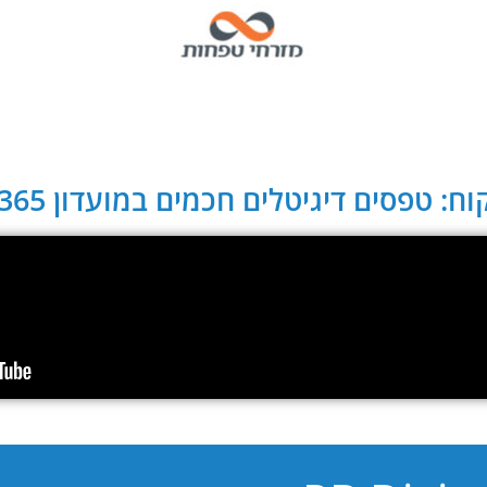
ח: טפסים דיגיטלים חכמים במועדון CLUB 365: