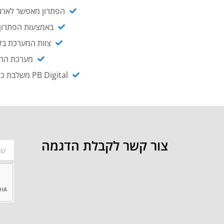
הפתרון מאפשר לארגו
באמצעות הפתרון י
צוות המערכת בקו
מערכת ההנגשה NAGIX, המבוססת על PB Digital, מאפשרת להנגיש מ
PB Digital משלבת כ-OEM את פתרון אינטגרציית ה-API של חברת WSO2 - המאפשר לחבר בקלות בין מערכות ארגוניות
צור קשר לקבלת הדגמה