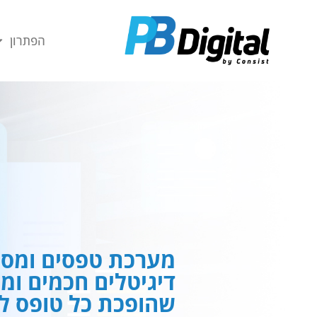
חילתו
ל
הפתרון
ף
ינטרנט,
חץ
נטר
די
עבור
אזור
וכן
רכזי
מערכת טפסים ומסמ
דיגיטלים חכמים ומ
שהופכת כל טופס לח