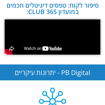
סיפור לקוח: טפסים דיגיטלים חכמים
במועדון CLUB 365:
PB Digital - יתרונות עיקריים