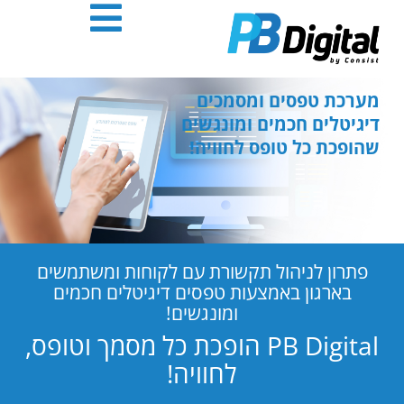
חילתו
ל
ף
ינטרנט,
חץ
מערכת טפסים ומסמכים
נטר
דיגיטלים חכמים ומונגשים
די
שהופכת כל טופס לחוויה!
עבור
אזור
וכן
רכזי
פתרון לניהול תקשורת עם לקוחות ומשתמשים
בארגון באמצעות טפסים דיגיטלים חכמים
ומונגשים!
PB Digital הופכת כל מסמך וטופס,
לחוויה!