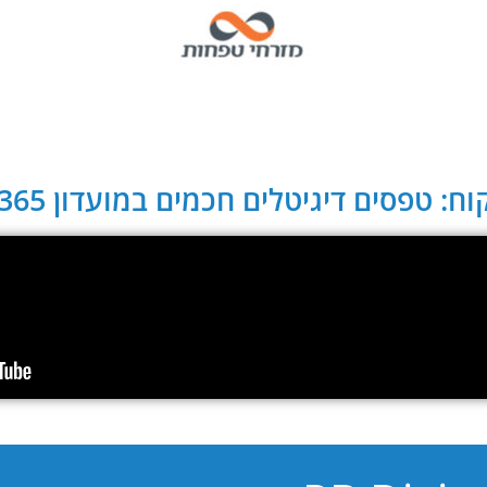
ח: טפסים דיגיטלים חכמים במועדון CLUB 365: