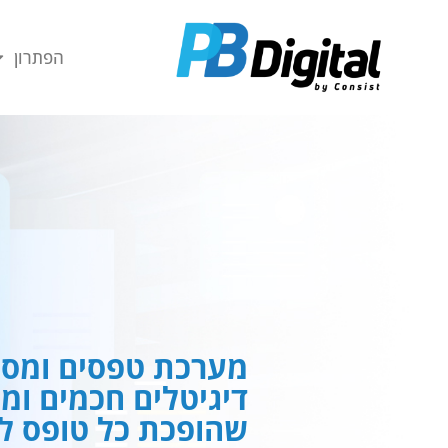
חילתו
ל
הפתרון
ף
ינטרנט,
חץ
נטר
די
עבור
אזור
וכן
רכזי
מערכת טפסים ומסמ
דיגיטלים חכמים ומ
שהופכת כל טופס לח