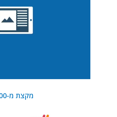
מקצת מ-300 שותפנו העסקיים של PB Digital בישראל ובעולם: