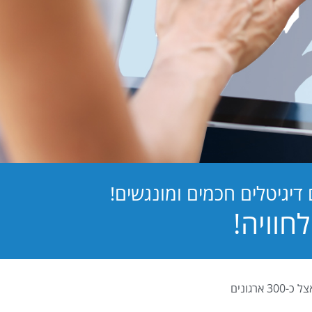
יגיטלים חכמים ומונגשים!
PB Digital (PrintBOS Digital) הינה המערכת לטפסים דיגיטלים המובילה בישראל ומותקנת אצל כ-300 ארגונים