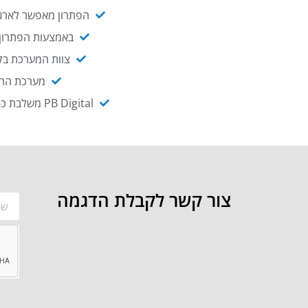
הפתרון מאפשר לארגו
באמצעות הפתרון י
צוות המערכת בקו
מערכת ההנגשה NAGIX, המבוססת על PB Digital, מאפשרת להנגיש מ
PB Digital משלבת כ-OEM את פתרון אינטגרציית ה-API של חברת WSO2 - המאפשר לחבר בקלות בין מערכות ארגוניות
צור קשר לקבלת הדגמה