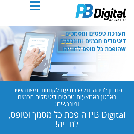
חילתו
ל
ף
ינטרנט,
חץ
מערכת טפסים ומסמכים
נטר
דיגיטלים חכמים ומונגשים
די
שהופכת כל טופס לחוויה!
עבור
אזור
וכן
רכזי
פתרון לניהול תקשורת עם לקוחות ומשתמשים
בארגון באמצעות טפסים דיגיטלים חכמים
ומונגשים!
PB Digital הופכת כל מסמך וטופס,
לחוויה!