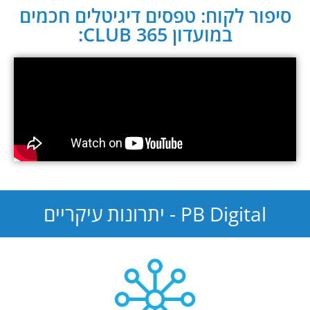
סיפור לקוח: טפסים דיגיטלים חכמים
במועדון CLUB 365:
PB Digital - יתרונות עיקריים