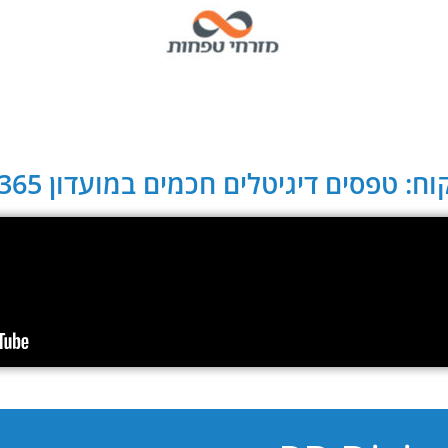
ח: טפסים דיגיטלים חכמים במועדון CLUB 365: