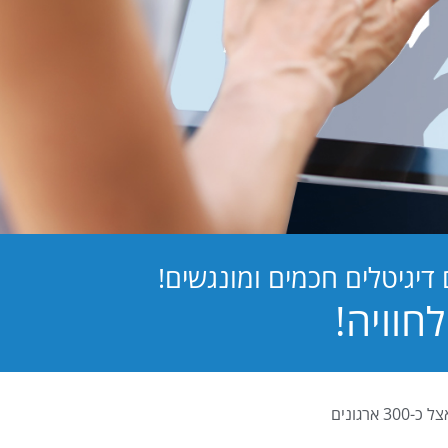
יגיטלים חכמים ומונגשים!
PB Digital (PrintBOS Digital) הינה המערכת לטפסים דיגיטלים המובילה בישראל ומותקנת אצל כ-300 ארגונים