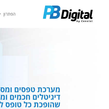
חילתו
ל
הפתרון
ף
ינטרנט,
חץ
נטר
די
עבור
אזור
וכן
רכזי
מערכת טפסים ומסמ
דיגיטלים חכמים ומ
שהופכת כל טופס לח