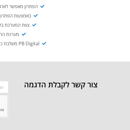
הפתרון מאפשר לארגו
באמצעות הפתרון י
צוות המערכת בקו
מערכת ההנגשה NAGIX, המבוססת על PB Digital, מאפשרת להנגיש מ
PB Digital משלבת כ-OEM את פתרון אינטגרציית ה-API של חברת WSO2 - המאפשר לחבר בקלות בין מערכות ארגוניות
צור קשר לקבלת הדגמה