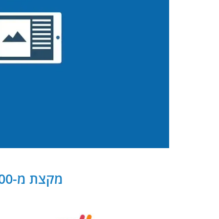
מקצת מ-300 שותפנו העסקיים של PB Digital בישראל ובעולם: