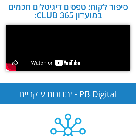
סיפור לקוח: טפסים דיגיטלים חכמים
במועדון CLUB 365:
PB Digital - יתרונות עיקריים