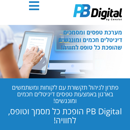
חילתו
ל
ף
ינטרנט,
חץ
מערכת טפסים ומסמכים
נטר
דיגיטלים חכמים ומונגשים
די
שהופכת כל טופס לחוויה!
עבור
אזור
וכן
רכזי
פתרון לניהול תקשורת עם לקוחות ומשתמשים
בארגון באמצעות טפסים דיגיטלים חכמים
ומונגשים!
PB Digital הופכת כל מסמך וטופס,
לחוויה!