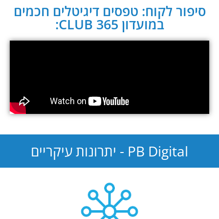
סיפור לקוח: טפסים דיגיטלים חכמים
במועדון CLUB 365:
PB Digital - יתרונות עיקריים