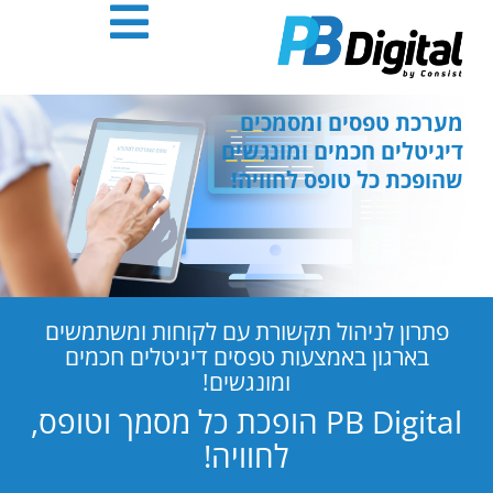
חילתו
ל
ף
ינטרנט,
חץ
מערכת טפסים ומסמכים
נטר
דיגיטלים חכמים ומונגשים
די
שהופכת כל טופס לחוויה!
עבור
אזור
וכן
רכזי
פתרון לניהול תקשורת עם לקוחות ומשתמשים
בארגון באמצעות טפסים דיגיטלים חכמים
ומונגשים!
PB Digital הופכת כל מסמך וטופס,
לחוויה!