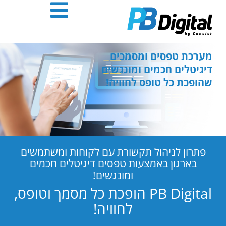
חילתו
ל
ף
ינטרנט,
חץ
מערכת טפסים ומסמכים
נטר
דיגיטלים חכמים ומונגשים
די
שהופכת כל טופס לחוויה!
עבור
אזור
וכן
רכזי
פתרון לניהול תקשורת עם לקוחות ומשתמשים
בארגון באמצעות טפסים דיגיטלים חכמים
ומונגשים!
PB Digital הופכת כל מסמך וטופס,
לחוויה!