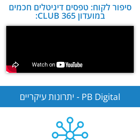
סיפור לקוח: טפסים דיגיטלים חכמים
במועדון CLUB 365:
PB Digital - יתרונות עיקריים