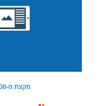
מקצת מ-300 שותפנו העסקיים של PB Digital בישראל ובעולם: