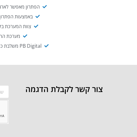
הפתרון מאפשר לארגו
באמצעות הפתרון י
צוות המערכת בקו
מערכת ההנגשה NAGIX, המבוססת על PB Digital, מאפשרת להנגיש מ
PB Digital משלבת כ-OEM את פתרון אינטגרציית ה-API של חברת WSO2 - המאפשר לחבר בקלות בין מערכות ארגוניות
צור קשר לקבלת הדגמה