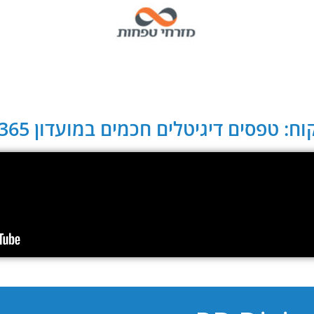
ח: טפסים דיגיטלים חכמים במועדון CLUB 365: