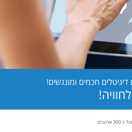
יגיטלים חכמים ומונגשים!
PB Digital (PrintBOS Digital) הינה המערכת לטפסים דיגיטלים המובילה בישראל ומותקנת אצל כ-300 ארגונים