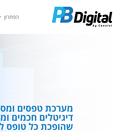
חילתו
ל
הפתרון
ף
ינטרנט,
חץ
נטר
די
עבור
אזור
וכן
רכזי
מערכת טפסים ומסמ
דיגיטלים חכמים ומ
שהופכת כל טופס לח