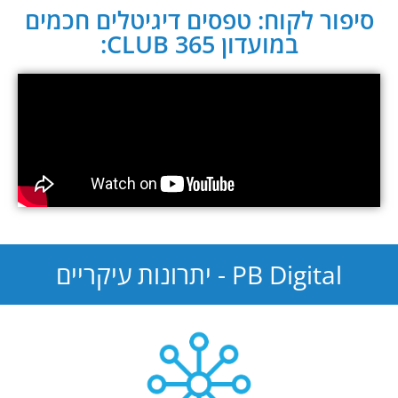
סיפור לקוח: טפסים דיגיטלים חכמים
במועדון CLUB 365:
PB Digital - יתרונות עיקריים