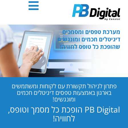
חילתו
ל
ף
ינטרנט,
חץ
מערכת טפסים ומסמכים
נטר
דיגיטלים חכמים ומונגשים
די
שהופכת כל טופס לחוויה!
עבור
אזור
וכן
רכזי
פתרון לניהול תקשורת עם לקוחות ומשתמשים
בארגון באמצעות טפסים דיגיטלים חכמים
ומונגשים!
PB Digital הופכת כל מסמך וטופס,
לחוויה!