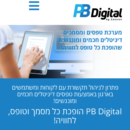
חילתו
ל
ף
ינטרנט,
חץ
מערכת טפסים ומסמכים
נטר
דיגיטלים חכמים ומונגשים
די
שהופכת כל טופס לחוויה!
עבור
אזור
וכן
רכזי
פתרון לניהול תקשורת עם לקוחות ומשתמשים
בארגון באמצעות טפסים דיגיטלים חכמים
ומונגשים!
PB Digital הופכת כל מסמך וטופס,
לחוויה!