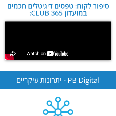
סיפור לקוח: טפסים דיגיטלים חכמים
במועדון CLUB 365:
PB Digital - יתרונות עיקריים