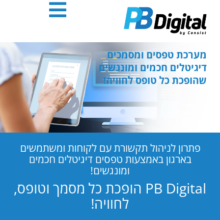
חילתו
ל
ף
ינטרנט,
חץ
מערכת טפסים ומסמכים
נטר
דיגיטלים חכמים ומונגשים
די
שהופכת כל טופס לחוויה!
עבור
אזור
וכן
רכזי
פתרון לניהול תקשורת עם לקוחות ומשתמשים
בארגון באמצעות טפסים דיגיטלים חכמים
ומונגשים!
PB Digital הופכת כל מסמך וטופס,
לחוויה!