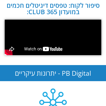
סיפור לקוח: טפסים דיגיטלים חכמים
במועדון CLUB 365:
PB Digital - יתרונות עיקריים