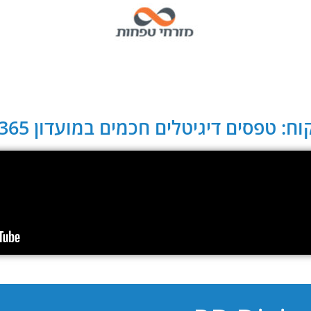
ח: טפסים דיגיטלים חכמים במועדון CLUB 365: