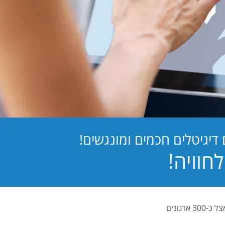
יגיטלים חכמים ומונגשים!
PB Digital (PrintBOS Digital) הינה המערכת לטפסים דיגיטלים המובילה בישראל ומותקנת אצל כ-300 ארגונים