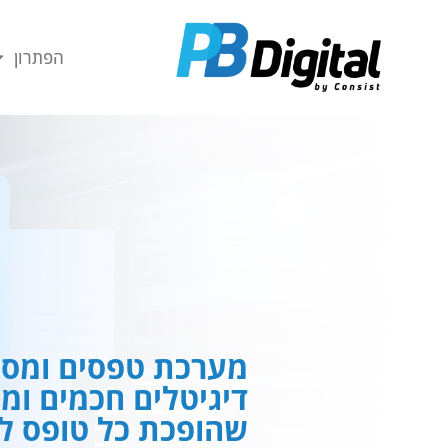
חילתו
ל
הפתרון
ף
ינטרנט,
חץ
נטר
די
עבור
אזור
וכן
רכזי
מערכת טפסים ומסמ
דיגיטלים חכמים ומ
שהופכת כל טופס לח