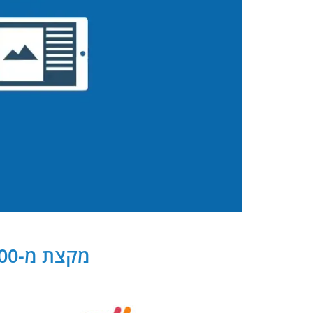
מקצת מ-300 שותפנו העסקיים של PB Digital בישראל ובעולם: