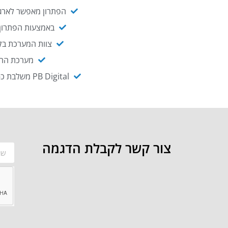
הפתרון מאפשר לארגו
באמצעות הפתרון י
צוות המערכת בקו
מערכת ההנגשה NAGIX, המבוססת על PB Digital, מאפשרת להנגיש מ
PB Digital משלבת כ-OEM את פתרון אינטגרציית ה-API של חברת WSO2 - המאפשר לחבר בקלות בין מערכות ארגוניות
צור קשר לקבלת הדגמה