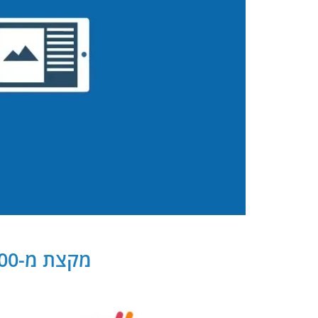
מקצת מ-300 שותפנו העסקיים של PB Digital בישראל ובעולם: