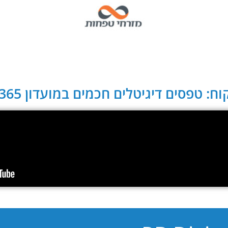
ח: טפסים דיגיטלים חכמים במועדון CLUB 365: