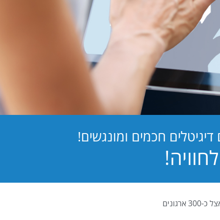
יגיטלים חכמים ומונגשים!
PB Digital (PrintBOS Digital) הינה המערכת לטפסים דיגיטלים המובילה בישראל ומותקנת אצל כ-300 ארגונים