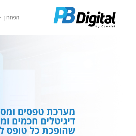
חילתו
ל
הפתרון
ף
ינטרנט,
חץ
נטר
די
עבור
אזור
וכן
רכזי
מערכת טפסים ומסמ
דיגיטלים חכמים ומ
שהופכת כל טופס לח