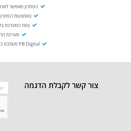
הפתרון מאפשר לארגו
באמצעות הפתרון י
צוות המערכת בקו
מערכת ההנגשה NAGIX, המבוססת על PB Digital, מאפשרת להנגיש מ
PB Digital משלבת כ-OEM את פתרון אינטגרציית ה-API של חברת WSO2 - המאפשר לחבר בקלות בין מערכות ארגוניות
צור קשר לקבלת הדגמה