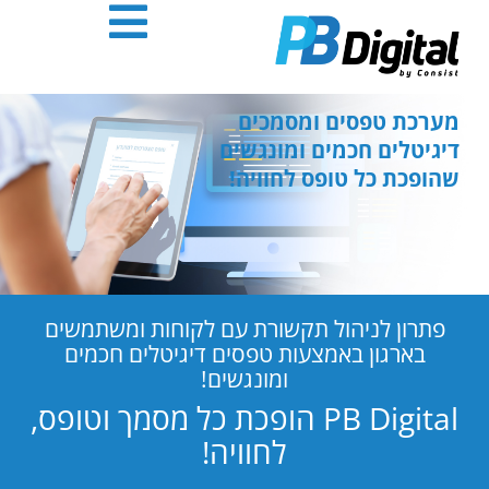
חילתו
ל
ף
ינטרנט,
חץ
מערכת טפסים ומסמכים
נטר
דיגיטלים חכמים ומונגשים
די
שהופכת כל טופס לחוויה!
עבור
אזור
וכן
רכזי
פתרון לניהול תקשורת עם לקוחות ומשתמשים
בארגון באמצעות טפסים דיגיטלים חכמים
ומונגשים!
PB Digital הופכת כל מסמך וטופס,
לחוויה!