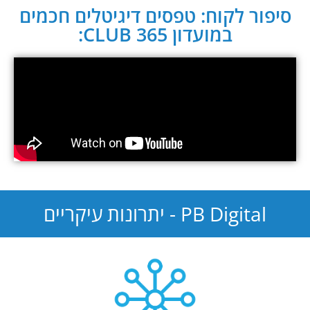
סיפור לקוח: טפסים דיגיטלים חכמים
במועדון CLUB 365:
PB Digital - יתרונות עיקריים