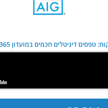
ח: טפסים דיגיטלים חכמים במועדון CLUB 365: