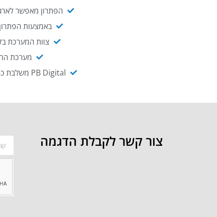
הפתרון מאפשר לארגו
באמצעות הפתרון י
צוות המערכת בקו
מערכת ההנגשה NAGIX, המבוססת על PB Digital, מאפשרת להנגיש מ
PB Digital משלבת כ-OEM את פתרון אינטגרציית ה-API של חברת WSO2 - המאפשר לחבר בקלות בין מערכות ארגוניות
צור קשר לקבלת הדגמה