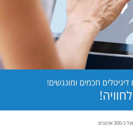
יגיטלים חכמים ומונגשים!
PB Digital (PrintBOS Digital) הינה המערכת לטפסים דיגיטלים המובילה בישראל ומותקנת אצל כ-300 ארגונים