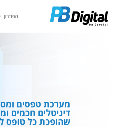
חילתו
ל
הפתרון
ף
ינטרנט,
חץ
נטר
די
עבור
אזור
וכן
רכזי
מערכת טפסים ומסמ
דיגיטלים חכמים ומ
שהופכת כל טופס לח