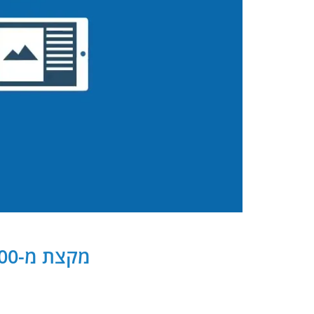
מקצת מ-300 שותפנו העסקיים של PB Digital בישראל ובעולם: