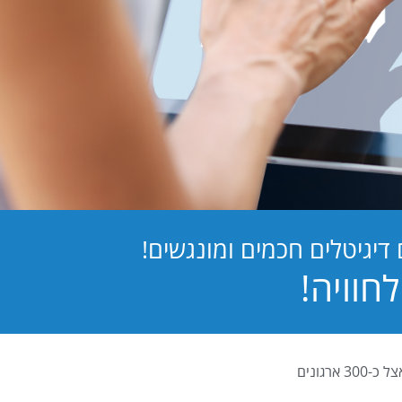
יגיטלים חכמים ומונגשים!
PB Digital (PrintBOS Digital) הינה המערכת לטפסים דיגיטלים המובילה בישראל ומותקנת אצל כ-300 ארגונים