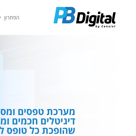
חילתו
ל
הפתרון
ף
ינטרנט,
חץ
נטר
די
עבור
אזור
וכן
רכזי
מערכת טפסים ומסמ
דיגיטלים חכמים ומ
שהופכת כל טופס לח