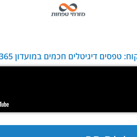
ח: טפסים דיגיטלים חכמים במועדון CLUB 365: