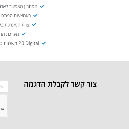
הפתרון מאפשר לארגו
באמצעות הפתרון י
צוות המערכת בקו
מערכת ההנגשה NAGIX, המבוססת על PB Digital, מאפשרת להנגיש מ
PB Digital משלבת כ-OEM את פתרון אינטגרציית ה-API של חברת WSO2 - המאפשר לחבר בקלות בין מערכות ארגוניות
צור קשר לקבלת הדגמה