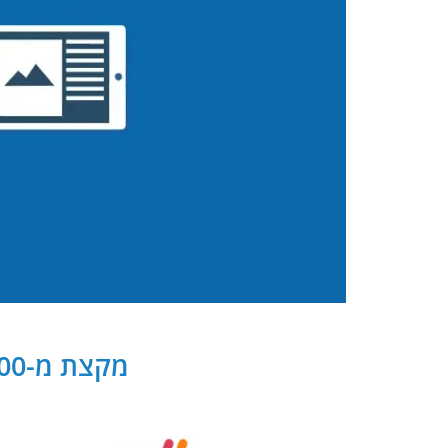
מקצת מ-300 שותפנו העסקיים של PB Digital בישראל ובעולם: