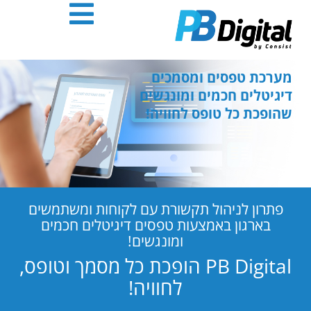
חילתו
ל
ף
ינטרנט,
חץ
מערכת טפסים ומסמכים
נטר
דיגיטלים חכמים ומונגשים
די
שהופכת כל טופס לחוויה!
עבור
אזור
וכן
רכזי
פתרון לניהול תקשורת עם לקוחות ומשתמשים
בארגון באמצעות טפסים דיגיטלים חכמים
ומונגשים!
PB Digital הופכת כל מסמך וטופס,
לחוויה!