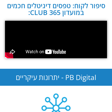
סיפור לקוח: טפסים דיגיטלים חכמים
במועדון CLUB 365:
PB Digital - יתרונות עיקריים