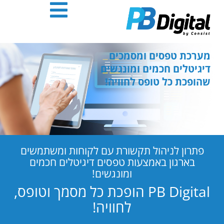
חילתו
ל
ף
ינטרנט,
חץ
מערכת טפסים ומסמכים
נטר
דיגיטלים חכמים ומונגשים
די
שהופכת כל טופס לחוויה!
עבור
אזור
וכן
רכזי
פתרון לניהול תקשורת עם לקוחות ומשתמשים
בארגון באמצעות טפסים דיגיטלים חכמים
ומונגשים!
PB Digital הופכת כל מסמך וטופס,
לחוויה!