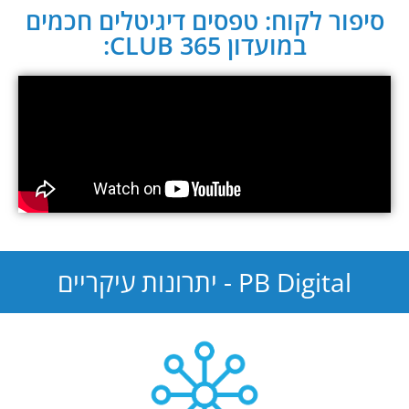
סיפור לקוח: טפסים דיגיטלים חכמים
במועדון CLUB 365:
PB Digital - יתרונות עיקריים