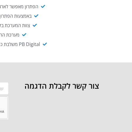
הפתרון מאפשר לארגו
באמצעות הפתרון י
צוות המערכת בקו
מערכת ההנגשה NAGIX, המבוססת על PB Digital, מאפשרת להנגיש מ
PB Digital משלבת כ-OEM את פתרון אינטגרציית ה-API של חברת WSO2 - המאפשר לחבר בקלות בין מערכות ארגוניות
צור קשר לקבלת הדגמה