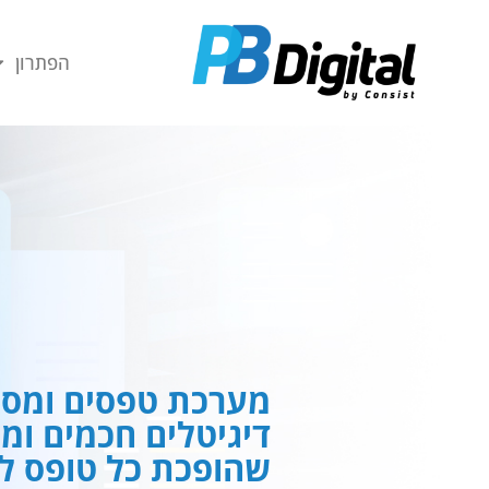
חילתו
ל
הפתרון
ף
ינטרנט,
חץ
נטר
די
עבור
אזור
וכן
רכזי
מערכת טפסים ומסמ
דיגיטלים חכמים ומ
שהופכת כל טופס לח