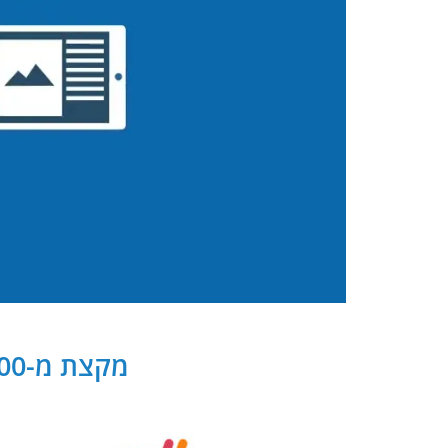
מקצת מ-300 שותפנו העסקיים של PB Digital בישראל ובעולם: