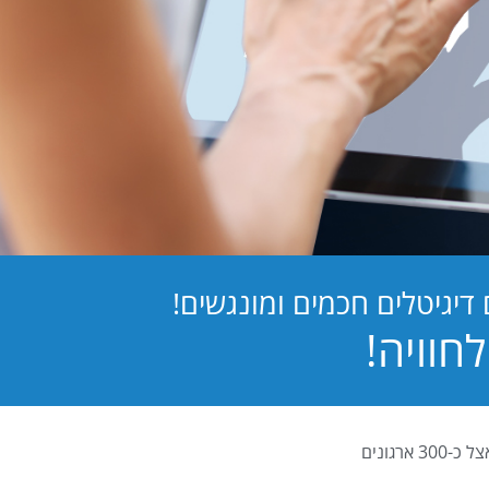
יגיטלים חכמים ומונגשים!
PB Digital (PrintBOS Digital) הינה המערכת לטפסים דיגיטלים המובילה בישראל ומותקנת אצל כ-300 ארגונים