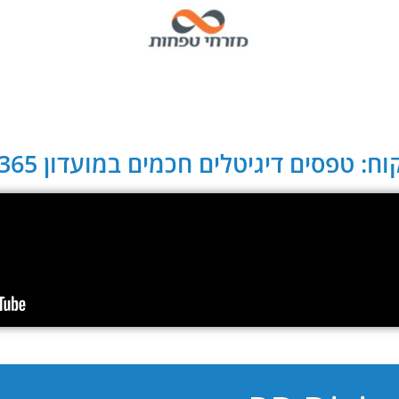
ח: טפסים דיגיטלים חכמים במועדון CLUB 365: