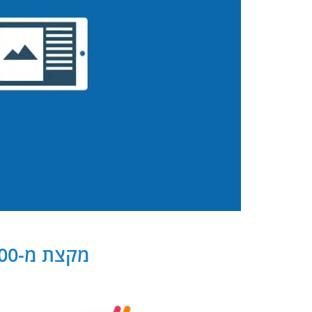
מקצת מ-300 שותפנו העסקיים של PB Digital בישראל ובעולם: