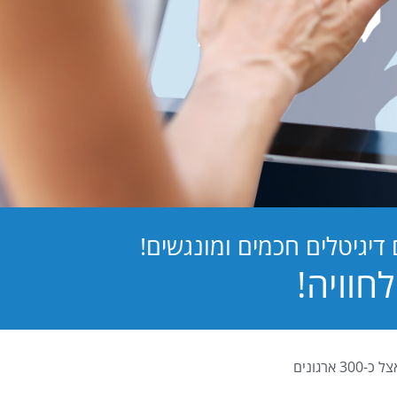
יגיטלים חכמים ומונגשים!
PB Digital (PrintBOS Digital) הינה המערכת לטפסים דיגיטלים המובילה בישראל ומותקנת אצל כ-300 ארגונים