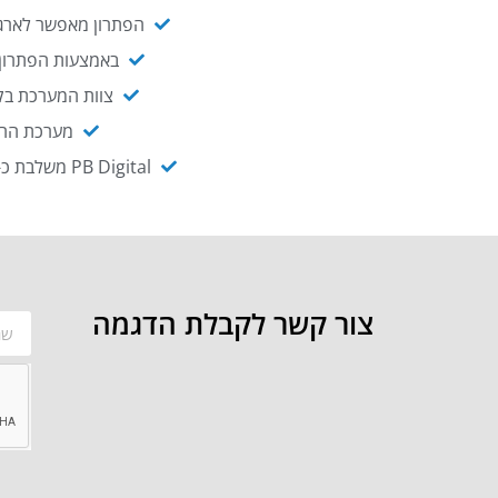
הפתרון מאפשר לארגו
באמצעות הפתרון י
צוות המערכת בקו
מערכת ההנגשה NAGIX, המבוססת על PB Digital, מאפשרת להנגיש מ
PB Digital משלבת כ-OEM את פתרון אינטגרציית ה-API של חברת WSO2 - המאפשר לחבר בקלות בין מערכות ארגוניות
צור קשר לקבלת הדגמה