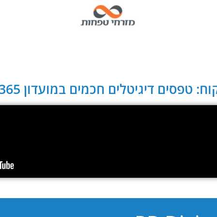
ח: טפסים דיגיטלים חכמים במועדון CLUB 365: