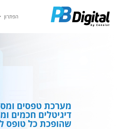
חילתו
ל
הפתרון
ף
ינטרנט,
חץ
נטר
די
עבור
אזור
וכן
רכזי
מערכת טפסים ומסמ
דיגיטלים חכמים ומ
שהופכת כל טופס לח