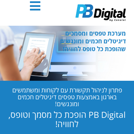
חילתו
ל
ף
ינטרנט,
חץ
מערכת טפסים ומסמכים
נטר
דיגיטלים חכמים ומונגשים
די
שהופכת כל טופס לחוויה!
עבור
אזור
וכן
רכזי
פתרון לניהול תקשורת עם לקוחות ומשתמשים
בארגון באמצעות טפסים דיגיטלים חכמים
ומונגשים!
PB Digital הופכת כל מסמך וטופס,
לחוויה!