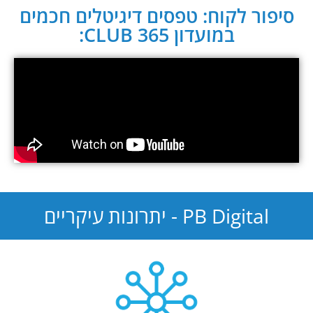
סיפור לקוח: טפסים דיגיטלים חכמים
במועדון CLUB 365:
PB Digital - יתרונות עיקריים