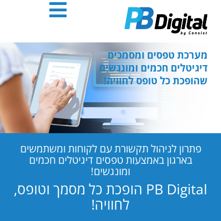
חילתו
ל
ף
ינטרנט,
חץ
מערכת טפסים ומסמכים
נטר
דיגיטלים חכמים ומונגשים
די
שהופכת כל טופס לחוויה!
עבור
אזור
וכן
רכזי
פתרון לניהול תקשורת עם לקוחות ומשתמשים
בארגון באמצעות טפסים דיגיטלים חכמים
ומונגשים!
PB Digital הופכת כל מסמך וטופס,
לחוויה!