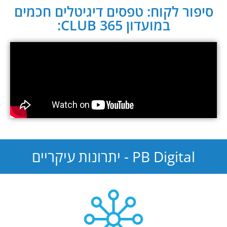
סיפור לקוח: טפסים דיגיטלים חכמים
במועדון CLUB 365:
PB Digital - יתרונות עיקריים