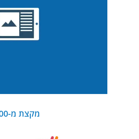
מקצת מ-300 שותפנו העסקיים של PB Digital בישראל ובעולם: