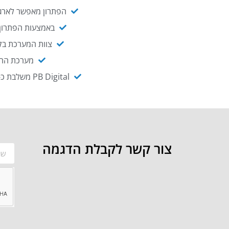
הפתרון מאפשר לארגו
באמצעות הפתרון י
צוות המערכת בקו
מערכת ההנגשה NAGIX, המבוססת על PB Digital, מאפשרת להנגיש מ
PB Digital משלבת כ-OEM את פתרון אינטגרציית ה-API של חברת WSO2 - המאפשר לחבר בקלות בין מערכות ארגוניות
צור קשר לקבלת הדגמה