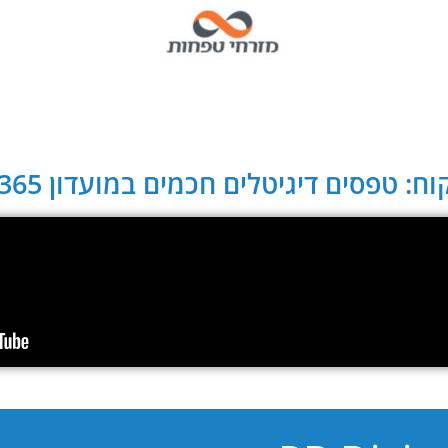
ח: טפסים דיגיטלים חכמים במועדון CLUB 365: