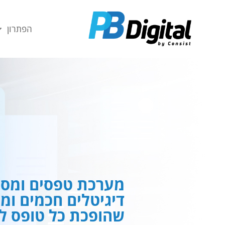
חילתו
ל
הפתרון
ף
ינטרנט,
חץ
נטר
די
עבור
אזור
וכן
רכזי
מערכת טפסים ומסמ
דיגיטלים חכמים ומ
שהופכת כל טופס לח