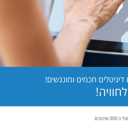
יגיטלים חכמים ומונגשים!
PB Digital (PrintBOS Digital) הינה המערכת לטפסים דיגיטלים המובילה בישראל ומותקנת אצל כ-300 ארגונים