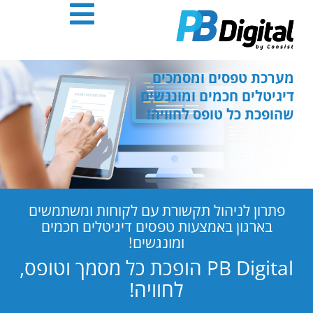
חילתו
ל
ף
ינטרנט,
חץ
מערכת טפסים ומסמכים
נטר
דיגיטלים חכמים ומונגשים
די
שהופכת כל טופס לחוויה!
עבור
אזור
וכן
רכזי
פתרון לניהול תקשורת עם לקוחות ומשתמשים
בארגון באמצעות טפסים דיגיטלים חכמים
ומונגשים!
PB Digital הופכת כל מסמך וטופס,
לחוויה!