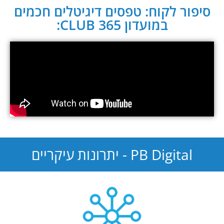
סיפור לקוח: טפסים דיגיטלים חכמים
במועדון CLUB 365:
PB Digital - יתרונות עיקריים