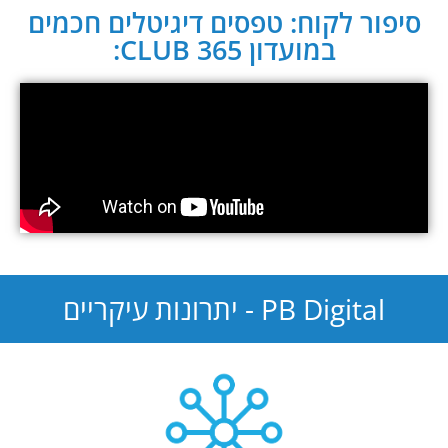
סיפור לקוח: טפסים דיגיטלים חכמים
במועדון CLUB 365:
PB Digital - יתרונות עיקריים