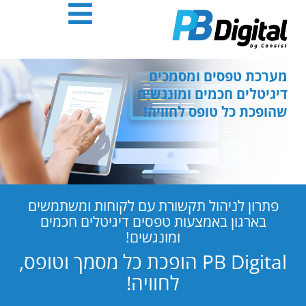
חילתו
ל
ף
ינטרנט,
חץ
מערכת טפסים ומסמכים
נטר
דיגיטלים חכמים ומונגשים
די
שהופכת כל טופס לחוויה!
עבור
אזור
וכן
רכזי
פתרון לניהול תקשורת עם לקוחות ומשתמשים
בארגון באמצעות טפסים דיגיטלים חכמים
ומונגשים!
PB Digital הופכת כל מסמך וטופס,
לחוויה!