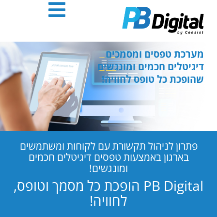
חילתו
ל
ף
ינטרנט,
חץ
מערכת טפסים ומסמכים
נטר
דיגיטלים חכמים ומונגשים
די
שהופכת כל טופס לחוויה!
עבור
אזור
וכן
רכזי
פתרון לניהול תקשורת עם לקוחות ומשתמשים
בארגון באמצעות טפסים דיגיטלים חכמים
ומונגשים!
PB Digital הופכת כל מסמך וטופס,
לחוויה!