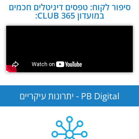
סיפור לקוח: טפסים דיגיטלים חכמים
במועדון CLUB 365:
PB Digital - יתרונות עיקריים