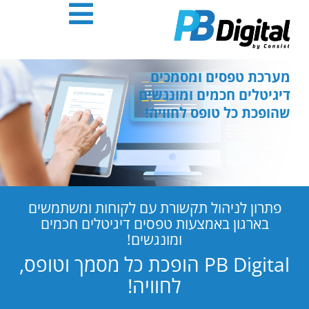
חילתו
ל
ף
ינטרנט,
חץ
מערכת טפסים ומסמכים
נטר
דיגיטלים חכמים ומונגשים
די
שהופכת כל טופס לחוויה!
עבור
אזור
וכן
רכזי
פתרון לניהול תקשורת עם לקוחות ומשתמשים
בארגון באמצעות טפסים דיגיטלים חכמים
ומונגשים!
PB Digital הופכת כל מסמך וטופס,
לחוויה!