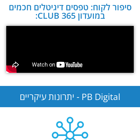
סיפור לקוח: טפסים דיגיטלים חכמים
במועדון CLUB 365:
PB Digital - יתרונות עיקריים