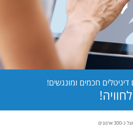
יגיטלים חכמים ומונגשים!
PB Digital (PrintBOS Digital) הינה המערכת לטפסים דיגיטלים המובילה בישראל ומותקנת אצל כ-300 ארגונים