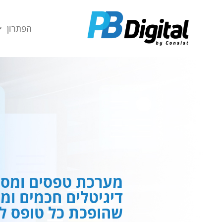
חילתו
ל
הפתרון
ף
ינטרנט,
חץ
נטר
די
עבור
אזור
וכן
רכזי
מערכת טפסים ומסמ
דיגיטלים חכמים ומ
שהופכת כל טופס לח