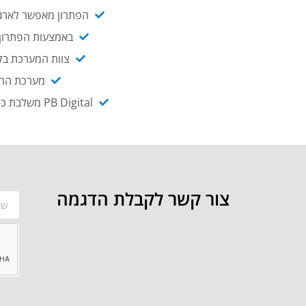
הפתרון מאפשר לארגו
באמצעות הפתרון י
צוות המערכת בקו
מערכת ההנגשה NAGIX, המבוססת על PB Digital, מאפשרת להנגיש מ
PB Digital משלבת כ-OEM את פתרון אינטגרציית ה-API של חברת WSO2 - המאפשר לחבר בקלות בין מערכות ארגוניות
צור קשר לקבלת הדגמה