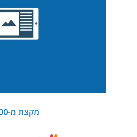
מקצת מ-300 שותפנו העסקיים של PB Digital בישראל ובעולם: