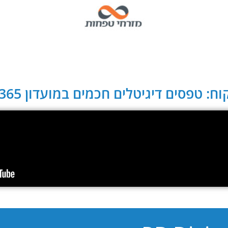
ח: טפסים דיגיטלים חכמים במועדון CLUB 365: