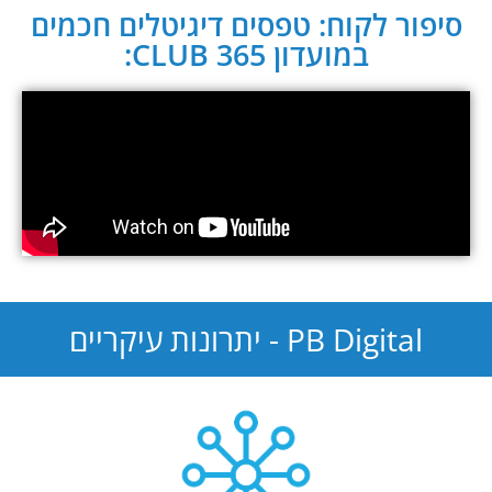
סיפור לקוח: טפסים דיגיטלים חכמים
במועדון CLUB 365:
PB Digital - יתרונות עיקריים