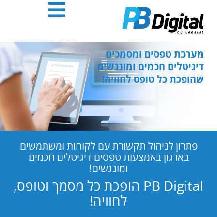
חילתו
ל
ף
ינטרנט,
חץ
מערכת טפסים ומסמכים
נטר
דיגיטלים חכמים ומונגשים
די
שהופכת כל טופס לחוויה!
עבור
אזור
וכן
רכזי
פתרון לניהול תקשורת עם לקוחות ומשתמשים
בארגון באמצעות טפסים דיגיטלים חכמים
ומונגשים!
PB Digital הופכת כל מסמך וטופס,
לחוויה!