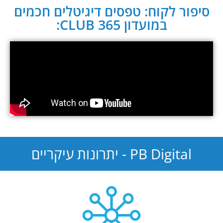
סיפור לקוח: טפסים דיגיטלים חכמים
במועדון CLUB 365:
PB Digital - יתרונות עיקריים