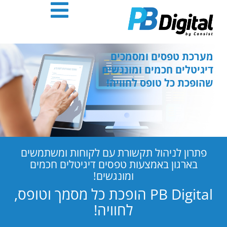
חילתו
ל
ף
ינטרנט,
חץ
מערכת טפסים ומסמכים
נטר
דיגיטלים חכמים ומונגשים
די
שהופכת כל טופס לחוויה!
עבור
אזור
וכן
רכזי
פתרון לניהול תקשורת עם לקוחות ומשתמשים
בארגון באמצעות טפסים דיגיטלים חכמים
ומונגשים!
PB Digital הופכת כל מסמך וטופס,
לחוויה!