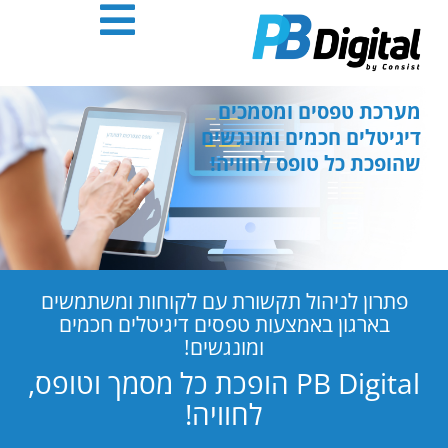
חילתו
ל
ף
ינטרנט,
חץ
מערכת טפסים ומסמכים
נטר
דיגיטלים חכמים ומונגשים
די
שהופכת כל טופס לחוויה!
עבור
אזור
וכן
רכזי
פתרון לניהול תקשורת עם לקוחות ומשתמשים
בארגון באמצעות טפסים דיגיטלים חכמים
ומונגשים!
PB Digital הופכת כל מסמך וטופס,
לחוויה!