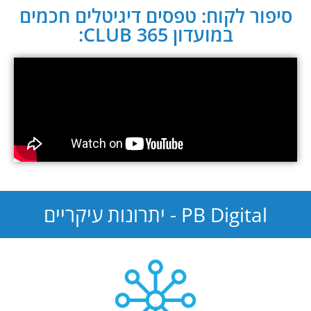
סיפור לקוח: טפסים דיגיטלים חכמים
במועדון CLUB 365:
PB Digital - יתרונות עיקריים